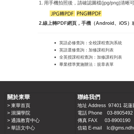
1. 用手機拍照後，請確認圖檔(jpg/png)清
2.線上轉PDF網頁，手機（Android、iO
英語必修查詢：
全校課程查詢系統
英語選修查詢：
加修課程列表
全英授課程程查詢：
加修課程列表
畢業標準實施辦法：
規章表單
關於東華
聯絡我們
>
東華首頁
地址 Address 9740
>
洄瀾學院
電話 Phone 03-8905492
>
通識教育中心
傳真 FAX 03-8900190
>
華語文中心
信箱 E-mail lc@gms.ndhu