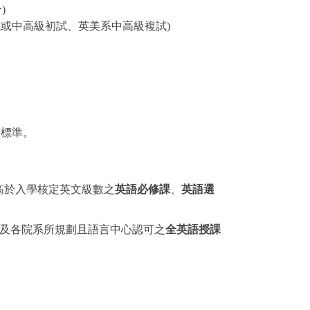
)
試或中高級初試、英美系中高級複試)
證標準。
高於入學核定英文級數之
英語必修課
、
英語選
及各院系所規劃且語言中心認可之
全英語授課