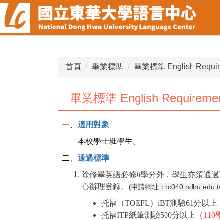
跳
到
主
要
內
容
首頁
畢業標準
畢業標準 English Requirem
區
畢業標準 English Requirement
一、
適用對象
本校學士班學生。
二、
通過標準
除修畢英語必修6學分外，學生亦須通
心辦理登錄。
(
rc040.ndhu.edu.
申請網址：
托福（TOEFL）iBT測驗61分以上
托福ITP紙筆測驗500分以上
（
11