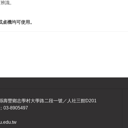
晰可辨識。
S）或桌機均可使用。
1 花蓮縣壽豐鄉志學村大學路二段一號／人社三館D201
；03-8905497
.edu.tw