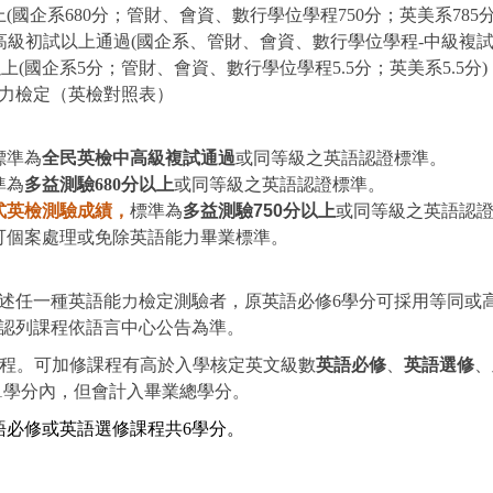
上(國企系680分；管財、會資、數行學位學程750分；英美系785分
高級初試以上通過(國企系、管財、會資、數行學位學程-中級複
以上(國企系5分；
管財、會資、數行
學位學程5.5分；英美系5.5分)
力檢定（
英檢對照表
）
標準為
全民英檢中高級複試通過
或同等級之英語認證標準。
準為
多益測驗680分以上
或同等級之英語認證標準。
式英檢測驗成績，
標準為
多益測驗
750分
以上
或同等級之英語認
可個案處理或免除英語能力畢業標準。
述任一種英語能力檢定測驗者，原英語必修6學分可採用等同或
認列課程依語言中心公告為準。
課程。可加修課程有
高於入學核定英文級數
英語必修
、
英語選修
、
31學分內，但會計入畢業總學分。
語必修或英語選修課程共
6
學分。