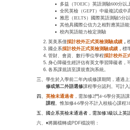
多益（TOEIC）英語測驗600分以
全民英檢（GEPT）中級複試或中
雅思（IELTS）國際英語測驗5分
其他具國際公信力之相對應英語能
校內英語能力檢定測驗
英美系僅
採計校外正式英檢測驗成績
，
國企系
採計校外正式英檢測驗成績，
標
管財
、
會資、數行
學位學程
採計校外正
身心障礙生經評估有英文學習障礙者，
各系課規請至
課規查詢系統
。
三、
學生於入學前二年內或修課期間，通過上
修或第二外語選修
課程學分認列。可計入
四、
英檢未通過者
，需加修2門4~6學分英語
課程
。惟加修4-6學分不計入校核心課程
五、
國企系英檢未通過者，需加修
3
級以上英
六、♦將圖檔轉成PDF檔說明：